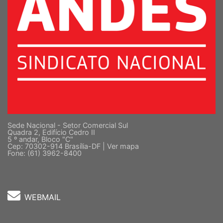
Sede Nacional - Setor Comercial Sul
Quadra 2, Edifício Cedro II
5 º andar, Bloco "C"
Cep: 70302-914 Brasília-DF |
Ver mapa
Fone: (61) 3962-8400
WEBMAIL