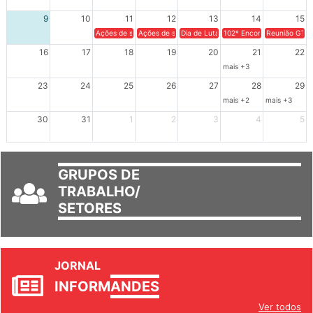
9
10
11
12
13
14
15
Ações de solidariedade a Cuba no Rio Grande do Sul - 100 anos 
Ações de solidariedade a Cuba no Rio Grande do Su
Dia de Luta em Defesa de Cuba e da S
102º Encontro da Regional
Reunião GTPE
16
17
18
19
20
21
22
mais +3
23
24
25
26
27
28
29
mais +2
mais +3
30
31
1
2
3
4
5
GRUPOS DE
TRABALHO/
SETORES
JORNAL
INFORM
ANDES
Ver todos