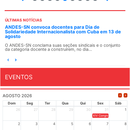
ÚLTIMAS NOTÍCIAS
ANDES-SN convoca docentes para Dia de
Solidariedade Internacionalista com Cuba em 13 de
agosto
O ANDES-SN conclama suas seções sindicais e o conjunto
da categoria docente a construírem, no dia...
EVENTOS
AGOSTO 2026
Dom
Seg
Ter
Qua
Qui
Sex
Sáb
26
27
28
29
30
31
1
XIV Congresso Brasileiro 
2
3
4
5
6
7
8