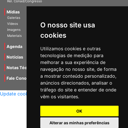
Rel. Conad/Congresso
Mídias
Galerias
O nosso site usa
Vídeos
Imagens
cookies
Materiais
Agenda
Utilizamos cookies e outras
tecnologias de medição para
Notícias
melhorar a sua experiência de
Notas Técnicas
navegação no nosso site, de forma
a mostrar conteúdo personalizado,
Fale Conocsco
anúncios direcionados, analisar o
MANTIDO POR Camaleão Soft
tráfego do site e entender de onde
Update cookies preferences
vêm os visitantes.
OK
Alterar as minhas preferências