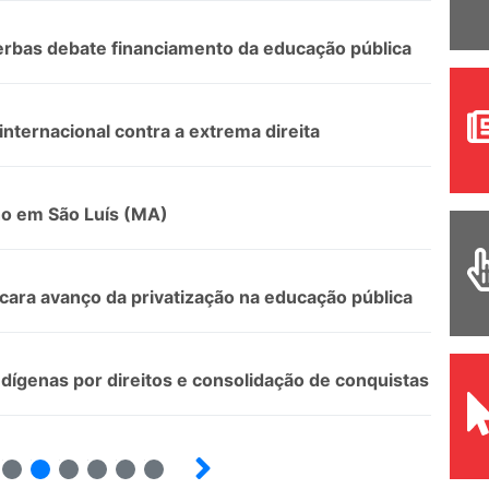
rbas debate financiamento da educação pública
internacional contra a extrema direita
lho em São Luís (MA)
cara avanço da privatização na educação pública
ndígenas por direitos e consolidação de conquistas
12
13
14
15
16