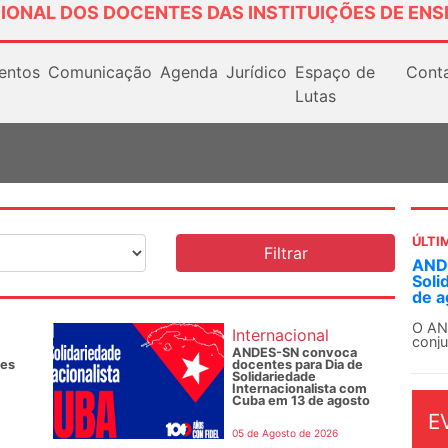
IONAL DOS DOCENTES DAS INSTITUIÇÕES DE ENS
entos
Comunicação
Agenda
Jurídico
Espaço de
Cont
Lutas
ÚLTI
ANDE
Soli
de a
O AN
Internacional
conju
ANDES-SN convoca
des
docentes para Dia de
Solidariedade
Internacionalista com
Cuba em 13 de agosto
E
05 de Agosto de 2026