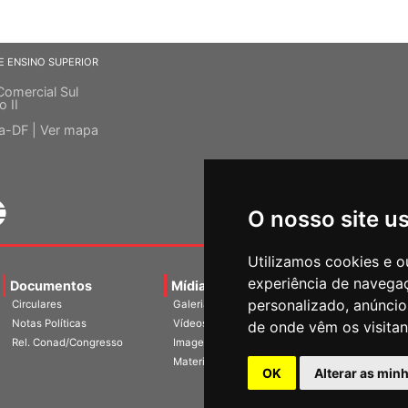
E ENSINO SUPERIOR
Comercial Sul
o II
ia-DF |
Ver mapa
O nosso site u
Utilizamos cookies e o
experiência de navega
Documentos
Mídias
Agenda
Notíci
personalizado, anúncios
Circulares
Galerias
de onde vêm os visitan
Notas Políticas
Vídeos
Rel. Conad/Congresso
Imagens
OK
Alterar as min
Materiais