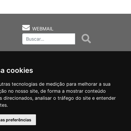
WEBMAIL
sa cookies
utras tecnologias de medição para melhorar a sua
ção no nosso site, de forma a mostrar conteúdo
as
Notas Técnicas
Fale Conocsco
 direcionados, analisar o tráfego do site e entender
tes.
has preferências