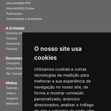
Home
InformANDES PDF
InformANDES Online
Publicações
Universidade e Sociedade
A Entidade
Diretoria Atual
História
O nosso site usa
Escritórios
Estatuto
cookies
Documentos
Circulares
Utilizamos cookies e outras
Notas Políticas
tecnologias de medição para
Rel. Conad/Congresso
melhorar a sua experiência de
navegação no nosso site, de
Mídias
Galerias
forma a mostrar conteúdo
Vídeos
personalizado, anúncios
Imagens
direcionados, analisar o tráfego
Materiais
do site e entender de onde vêm