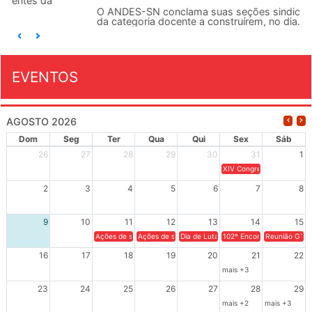
O ANDES-SN conclama suas seções sindicais e o conjunto
da categoria docente a construírem, no dia...
EVENTOS
AGOSTO 2026
Dom
Seg
Ter
Qua
Qui
Sex
Sáb
26
27
28
29
30
31
1
XIV Congresso Brasileiro 
2
3
4
5
6
7
8
9
10
11
12
13
14
15
Ações de solidariedade a Cuba no Rio Grande do Sul - 100 anos 
Ações de solidariedade a Cuba no Rio Grande do Su
Dia de Luta em Defesa de Cuba e da S
102º Encontro da Regional
Reunião GTPE
16
17
18
19
20
21
22
mais +3
23
24
25
26
27
28
29