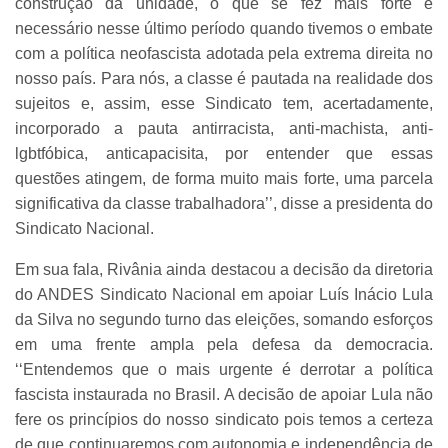
construção da unidade, o que se fez mais forte e
necessário nesse último período quando tivemos o embate
com a política neofascista adotada pela extrema direita no
nosso país. Para nós, a classe é pautada na realidade dos
sujeitos e, assim, esse Sindicato tem, acertadamente,
incorporado a pauta antirracista, anti-machista, anti-
lgbtfóbica, anticapacisita, por entender que essas
questões atingem, de forma muito mais forte, uma parcela
significativa da classe trabalhadora’’, disse a presidenta do
Sindicato Nacional.
Em sua fala, Rivânia ainda destacou a decisão da diretoria
do ANDES Sindicato Nacional em apoiar Luís Inácio Lula
da Silva no segundo turno das eleições, somando esforços
em uma frente ampla pela defesa da democracia.
‘‘Entendemos que o mais urgente é derrotar a política
fascista instaurada no Brasil. A decisão de apoiar Lula não
fere os princípios do nosso sindicato pois temos a certeza
de que continuaremos com autonomia e independência de