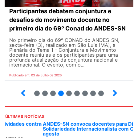
Participantes debatem conjuntura e
desafios do movimento docente no
primeiro dia do 69º Conad do ANDES-SN
No primeiro dia do 69º CONAD do ANDES-SN,
sexta-feira (3), realizado em São Luís (MA), a
Plenária do Tema 1 - Conjuntura e Movimento
docente reuniu as e os participantes para uma
profunda atualização da conjuntura nacional e
internacional. O evento, com o...
Publicado em: 03 de Julho de 2026
2
3
4
5
6
7
8
9
ÚLTIMAS NOTÍCIAS
ANDES-SN convoca docentes para Dia de
Solidariedade Internacionalista com Cuba em 13 de
agosto