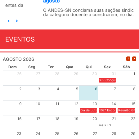
agosto
O ANDES-SN conclama suas seções sindicais e o conjunto
da categoria docente a construírem, no dia...
EVENTOS
AGOSTO 2026
Dom
Seg
Ter
Qua
Qui
Sex
Sáb
26
27
28
29
30
31
1
XIV Congresso Brasileiro 
2
3
4
5
6
7
8
9
10
11
12
13
14
15
Dia de Luta em Defesa de Cuba e da S
102º Encontro da Regional
Reunião GTPE
16
17
18
19
20
21
22
mais +3
23
24
25
26
27
28
29