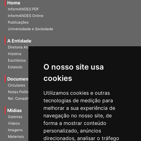
Home
InformANDES PDF
InformANDES Online
Publicações
Universidade e Sociedade
A Entidade
Diretoria Atual
História
O nosso site usa
Escritórios
Estatuto
cookies
Documentos
Circulares
Utilizamos cookies e outras
Notas Políticas
tecnologias de medição para
Rel. Conad/Congresso
melhorar a sua experiência de
navegação no nosso site, de
Mídias
Galerias
forma a mostrar conteúdo
Vídeos
personalizado, anúncios
Imagens
direcionados, analisar o tráfego