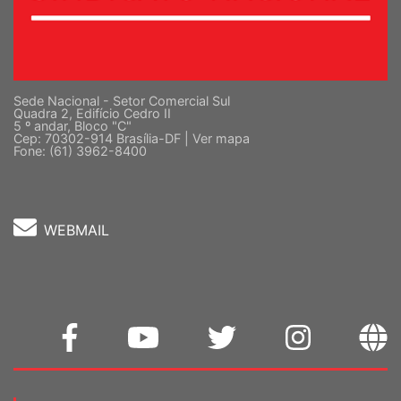
Sede Nacional - Setor Comercial Sul
Quadra 2, Edifício Cedro II
5 º andar, Bloco "C"
Cep: 70302-914 Brasília-DF |
Ver mapa
Fone: (61) 3962-8400
WEBMAIL