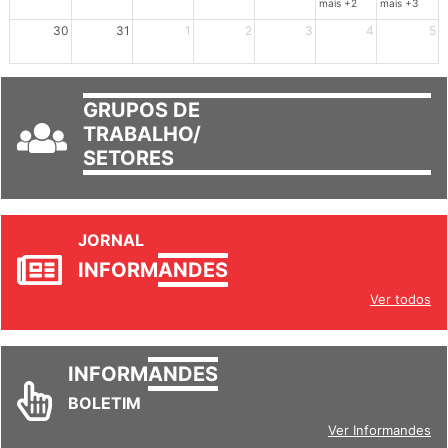
mais +2
mais +3
30
31
1
2
3
4
5
GRUPOS DE
TRABALHO/
SETORES
JORNAL
INFORM
ANDES
Ver todos
INFORM
ANDES
BOLETIM
Ver Informandes