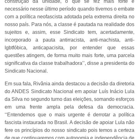
construção da unidade, o que se fez mais forte e
necessário nesse último período quando tivemos o embate
com a política neofascista adotada pela extrema direita no
nosso país. Para nós, a classe é pautada na realidade dos
sujeitos e, assim, esse Sindicato tem, acertadamente,
incorporado a pauta antirracista, anti-machista, anti-
lgbtfóbica, anticapacisita, por entender que essas
questões atingem, de forma muito mais forte, uma parcela
significativa da classe trabalhadora’’, disse a presidenta do
Sindicato Nacional.
Em sua fala, Rivânia ainda destacou a decisão da diretoria
do ANDES Sindicato Nacional em apoiar Luís Inácio Lula
da Silva no segundo turno das eleições, somando esforços
em uma frente ampla pela defesa da democracia.
‘‘Entendemos que o mais urgente é derrotar a política
fascista instaurada no Brasil. A decisão de apoiar Lula não
fere os princípios do nosso sindicato pois temos a certeza
de que continuaremos com autonomia e independência de