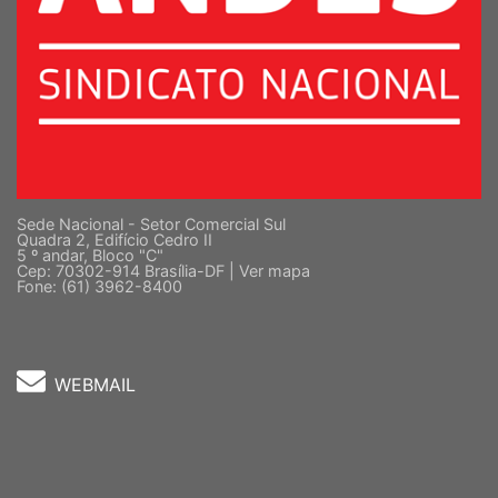
Sede Nacional - Setor Comercial Sul
Quadra 2, Edifício Cedro II
5 º andar, Bloco "C"
Cep: 70302-914 Brasília-DF |
Ver mapa
Fone: (61) 3962-8400
WEBMAIL