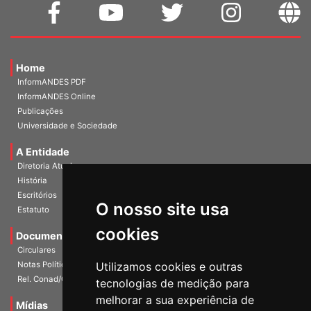
Home
InformANDES PDF
InformANDES Online
Publicações
Universidade e Sociedade
A Entidade
Diretoria Atual
História
Escritórios
Estatuto
O nosso site usa
Documentos
cookies
Circulares
Notas Políticas
Utilizamos cookies e outras
Rel. Conad/Congresso
tecnologias de medição para
Mídias
melhorar a sua experiência de
Galerias