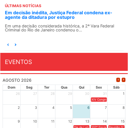
ÚLTIMAS NOTÍCIAS
Em decisão inédita, Justiça Federal condena ex-
agente da ditadura por estupro
Em uma decisão considerada histórica, a 2ª Vara Federal
Criminal do Rio de Janeiro condenou o...
EVENTOS
AGOSTO 2026
Dom
Seg
Ter
Qua
Qui
Sex
Sáb
26
27
28
29
30
31
1
XIV Congresso Brasileiro 
2
3
4
5
6
7
8
9
10
11
12
13
14
15
Dia de Luta em Defesa de Cuba e da S
102º Encontro da Regional
Reunião GTPE