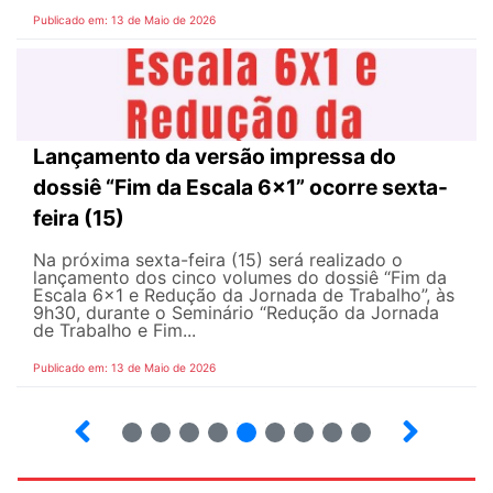
Publicado em: 13 de Maio de 2026
Lançamento da versão impressa do
dossiê “Fim da Escala 6×1” ocorre sexta-
feira (15)
Na próxima sexta-feira (15) será realizado o
lançamento dos cinco volumes do dossiê “Fim da
Escala 6×1 e Redução da Jornada de Trabalho”, às
9h30, durante o Seminário “Redução da Jornada
de Trabalho e Fim...
Publicado em: 13 de Maio de 2026
6
7
8
9
10
12
13
14