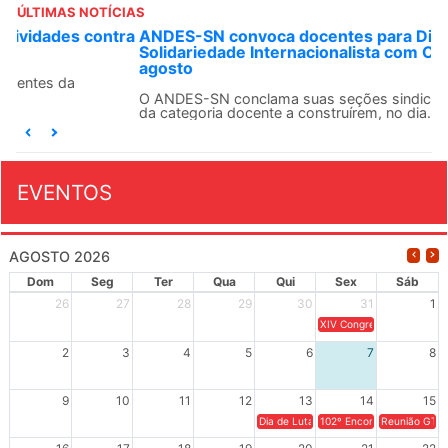
ÚLTIMAS NOTÍCIAS
ANDES-SN convoca docentes para Dia de
Solidariedade Internacionalista com Cuba em 13 de
agosto
O ANDES-SN conclama suas seções sindicais e o conjunto
da categoria docente a construírem, no dia...
EVENTOS
AGOSTO 2026
Dom
Seg
Ter
Qua
Qui
Sex
Sáb
26
27
28
29
30
31
1
XIV Congresso Brasileiro 
2
3
4
5
6
7
8
9
10
11
12
13
14
15
Dia de Luta em Defesa de Cuba e da S
102º Encontro da Regional
Reunião GTPE