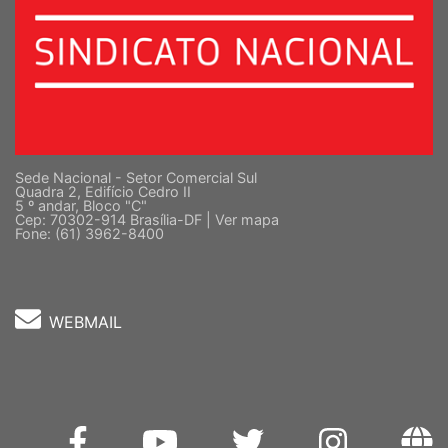
Sede Nacional - Setor Comercial Sul
Quadra 2, Edifício Cedro II
5 º andar, Bloco "C"
Cep: 70302-914 Brasília-DF |
Ver mapa
Fone: (61) 3962-8400
WEBMAIL