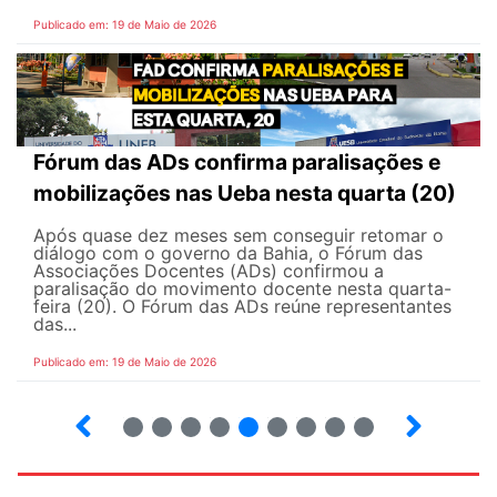
Publicado em: 19 de Maio de 2026
Fórum das ADs confirma paralisações e
mobilizações nas Ueba nesta quarta (20)
Após quase dez meses sem conseguir retomar o
diálogo com o governo da Bahia, o Fórum das
Associações Docentes (ADs) confirmou a
paralisação do movimento docente nesta quarta-
feira (20). O Fórum das ADs reúne representantes
das...
Publicado em: 19 de Maio de 2026
5
6
7
8
9
10
12
13