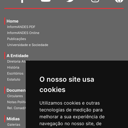
Home
InformANDES PDF
InformANDES Online
Publicações
Universidade e Sociedade
A Entidade
Diretoria Atual
História
O nosso site usa
Escritórios
Estatuto
cookies
Documentos
Circulares
Utilizamos cookies e outras
Notas Políticas
tecnologias de medição para
Rel. Conad/Congresso
melhorar a sua experiência de
navegação no nosso site, de
Mídias