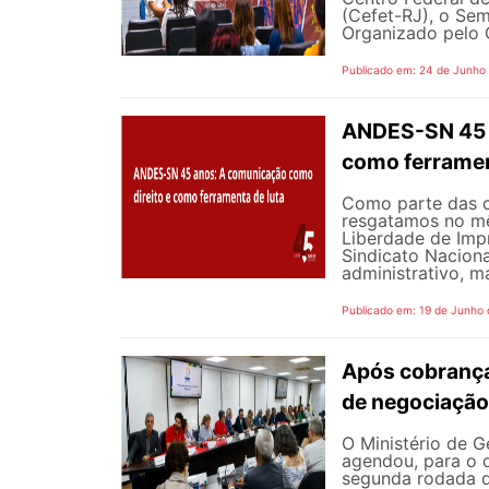
(Cefet-RJ), o Sem
Organizado pelo G
Publicado em: 24 de Junho
ANDES-SN 45 A
como ferramen
Como parte das 
resgatamos no mê
Liberdade de Impr
Sindicato Nacion
administrativo, m
Publicado em: 19 de Junho
Após cobrança
de negociação
O Ministério de G
agendou, para o d
segunda rodada d