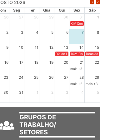
OSTO 2026
Dom
Seg
Ter
Qua
Qui
Sex
Sáb
26
27
28
29
30
31
1
XIV Congresso Brasileiro de Pesquisadores(a
2
3
4
5
6
7
8
9
10
11
12
13
14
15
Dia de Luta em Defesa de Cuba e da Soberania dos Po
102º Encontro da Regional Leste, “Em terra e
Reunião GTPE.
16
17
18
19
20
21
22
mais +3
23
24
25
26
27
28
29
mais +2
mais +3
30
31
1
2
3
4
5
GRUPOS DE
TRABALHO/
SETORES