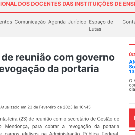
IONAL DOS DOCENTES DAS INSTITUIÇÕES DE ENS
entos
Comunicação
Agenda
Jurídico
Espaço de
Cont
Lutas
 de reunião com governo
ÚL
AN
revogação da portaria
So
13
O 
co
dia
Atualizado em 23 de Fevereiro de 2023 às 16h45
a-feira (23) de reunião com o secretário de Gestão de
o Mendonça, para cobrar a revogação da portaria
de cargos efetivos na Administração Pública Federal.