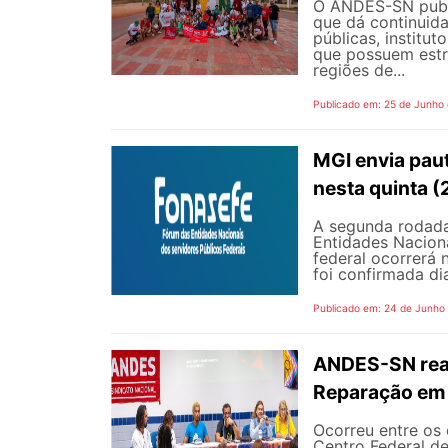
O ANDES-SN public
que dá continuid
públicas, institut
que possuem estr
regiões de...
Publicado em: 25 de Junho
MGI envia pau
nesta quinta (
A segunda rodada
Entidades Naciona
federal ocorrerá n
foi confirmada dia
Publicado em: 24 de Junho
ANDES-SN reaf
Reparação em 
Ocorreu entre os 
Centro Federal d