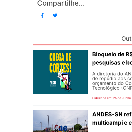
Compartilhe...
Out
Bloqueio de 
pesquisas e b
A diretoria do AN
de repúdio aos c
orçamento do Con
Tecnológico (CNPq
Publicado em: 25 de Junho
ANDES-SN refo
multicampi e e