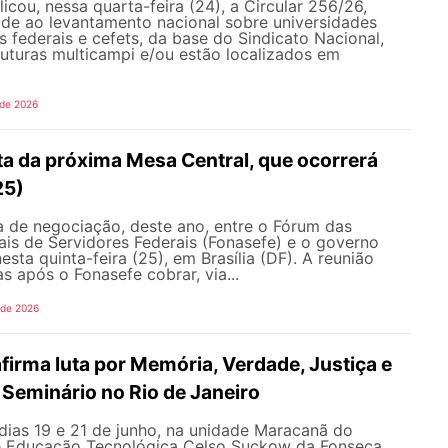
ou, nessa quarta-feira (24), a Circular 256/26,
ade ao levantamento nacional sobre universidades
os federais e cefets, da base do Sindicato Nacional,
uturas multicampi e/ou estão localizados em
 de 2026
ta da próxima Mesa Central, que ocorrerá
25)
 de negociação, deste ano, entre o Fórum das
is de Servidores Federais (Fonasefe) e o governo
esta quinta-feira (25), em Brasília (DF). A reunião
s após o Fonasefe cobrar, via...
 de 2026
irma luta por Memória, Verdade, Justiça e
Seminário no Rio de Janeiro
dias 19 e 21 de junho, na unidade Maracanã do
e Educação Tecnológica Celso Suckow da Fonseca