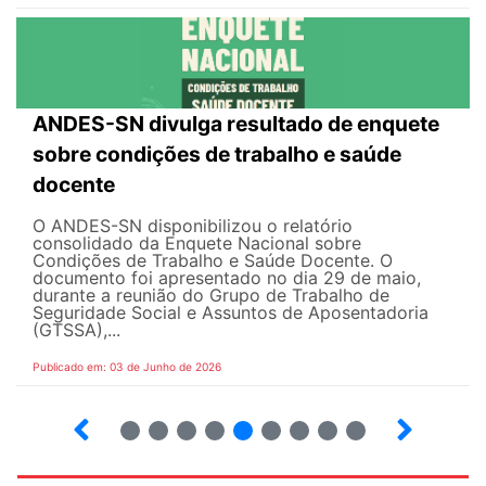
ANDES-SN divulga resultado de enquete
sobre condições de trabalho e saúde
docente
O ANDES-SN disponibilizou o relatório
consolidado da Enquete Nacional sobre
Condições de Trabalho e Saúde Docente. O
documento foi apresentado no dia 29 de maio,
durante a reunião do Grupo de Trabalho de
Seguridade Social e Assuntos de Aposentadoria
(GTSSA),...
Publicado em: 03 de Junho de 2026
3
4
5
6
7
8
9
10