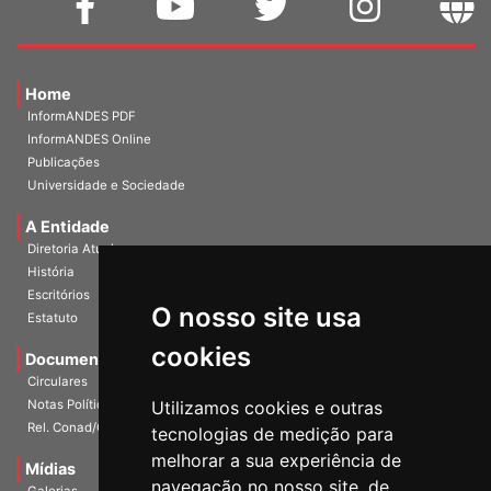
Home
InformANDES PDF
InformANDES Online
Publicações
Universidade e Sociedade
A Entidade
Diretoria Atual
História
O nosso site usa
Escritórios
Estatuto
cookies
Documentos
Circulares
Utilizamos cookies e outras
Notas Políticas
tecnologias de medição para
Rel. Conad/Congresso
melhorar a sua experiência de
navegação no nosso site, de
Mídias