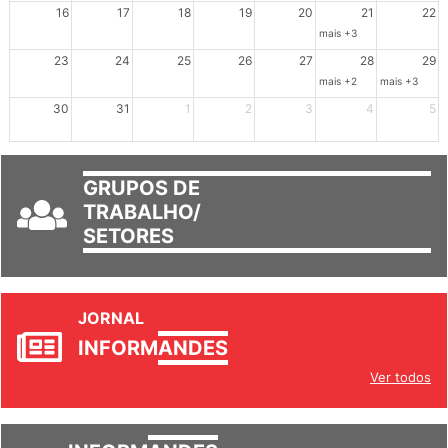
Ações de solidariedade a Cuba no Rio Grande do Sul - 100 anos 
Ações de solidariedade a Cuba no Rio Grande do Su
Dia de Luta em Defesa de Cuba e da S
102º Encontro da Regional
Reunião GTPE
16
17
18
19
20
21
22
mais +3
23
24
25
26
27
28
29
mais +2
mais +3
30
31
1
2
3
4
5
GRUPOS DE
TRABALHO/
SETORES
JORNAL
INFORM
ANDES
Ver todos