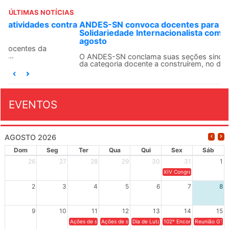
ÚLTIMAS NOTÍCIAS
ANDES-SN convoca docentes para Dia de
Solidariedade Internacionalista com Cuba em 13 de
agosto
O ANDES-SN conclama suas seções sindicais e o conjunto
da categoria docente a construírem, no dia...
EVENTOS
AGOSTO 2026
Dom
Seg
Ter
Qua
Qui
Sex
Sáb
26
27
28
29
30
31
1
XIV Congresso Brasileiro 
2
3
4
5
6
7
8
9
10
11
12
13
14
15