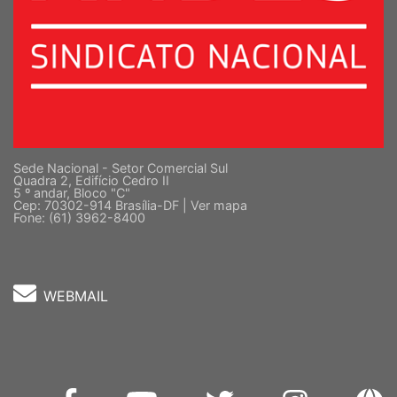
Sede Nacional - Setor Comercial Sul
Quadra 2, Edifício Cedro II
5 º andar, Bloco "C"
Cep: 70302-914 Brasília-DF |
Ver mapa
Fone: (61) 3962-8400
WEBMAIL