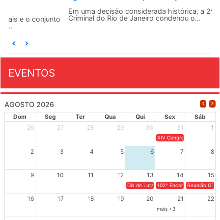
Em uma decisão considerada histórica, a 2ª Vara Federal
Criminal do Rio de Janeiro condenou o...
EVENTOS
AGOSTO 2026
Dom
Seg
Ter
Qua
Qui
Sex
Sáb
26
27
28
29
30
31
1
XIV Congresso Brasileiro 
2
3
4
5
6
7
8
9
10
11
12
13
14
15
Dia de Luta em Defesa de Cuba e da S
102º Encontro da Regional
Reunião GTPE
16
17
18
19
20
21
22
mais +3
23
24
25
26
27
28
29