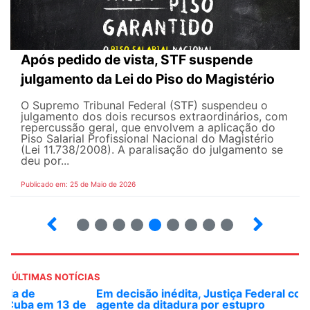
Após pedido de vista, STF suspende
julgamento da Lei do Piso do Magistério
O Supremo Tribunal Federal (STF) suspendeu o
julgamento dos dois recursos extraordinários, com
repercussão geral, que envolvem a aplicação do
Piso Salarial Profissional Nacional do Magistério
(Lei 11.738/2008). A paralisação do julgamento se
deu por...
Publicado em: 25 de Maio de 2026
4
5
6
7
8
9
10
12
ÚLTIMAS NOTÍCIAS
Em decisão inédita, Justiça Federal condena ex-
agente da ditadura por estupro