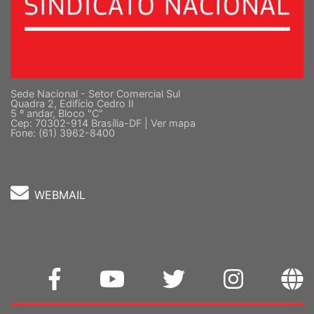
Sede Nacional - Setor Comercial Sul
Quadra 2, Edifício Cedro II
5 º andar, Bloco "C"
Cep: 70302-914 Brasília-DF |
Ver mapa
Fone: (61) 3962-8400
WEBMAIL