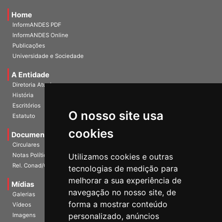
Home
InformANDES PDF
InformANDES Online
Publicações
Universidade e Sociedade
A Entidade
Diretoria Atual
História
Escritórios
Estatuto
O nosso site usa
Documentos
cookies
Circulares
Notas Políticas
Utilizamos cookies e outras
Rel. Conad/Congresso
tecnologias de medição para
Mídias
melhorar a sua experiência de
Galerias
navegação no nosso site, de
Vídeos
forma a mostrar conteúdo
Imagens
personalizado, anúncios
Materiais