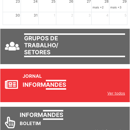
mais +2
mais +3
30
31
1
2
3
4
5
GRUPOS DE
TRABALHO/
SETORES
JORNAL
INFORM
ANDES
Ver todos
INFORM
ANDES
BOLETIM
Ver Informandes