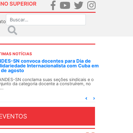
INO SUPERIOR
ato
TIMAS NOTÍCIAS
 decisão inédita, Justiça Federal condena
-agente da ditadura por estupro
 uma decisão considerada histórica, a 2ª Vara
deral Criminal do Rio de Janeiro condenou o...
EVENTOS
OSTO 2026