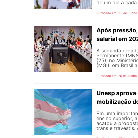
de um dia a cada 
Publicado em: 30 de Junho
Após pressão, 
salarial em 2
A segunda rodada
Permanente (MNNP)
(25), no Ministér
(MGI), em Brasília
Publicado em: 26 de Junho
Unesp aprova 
mobilização d
Em uma important
ensino superior, 
acatou a propost
trans e travestis.