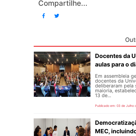
Compartilhe...
Out
Docentes da U
aulas para o di
Em assembleia gera
docentes da Univ
deliberaram pela
maioria, estabele
13 de...
Publicado em: 03 de Julho 
Democratizaçã
MEC, incluind