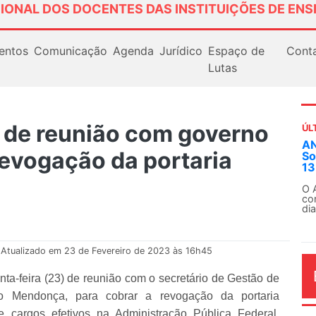
IONAL DOS DOCENTES DAS INSTITUIÇÕES DE ENS
entos
Comunicação
Agenda
Jurídico
Espaço de
Cont
Lutas
 de reunião com governo
ÚL
Em
revogação da portaria
ex
Em
Fe
Atualizado em 23 de Fevereiro de 2023 às 16h45
a-feira (23) de reunião com o secretário de Gestão de
o Mendonça, para cobrar a revogação da portaria
AG
de cargos efetivos na Administração Pública Federal.