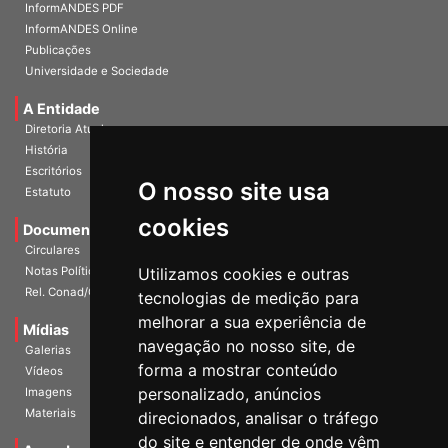
InformANDES PDF
InformANDES Online
Publicações
Universidade e Sociedade
A Entidade
Diretoria Atual
História
Escritórios
O nosso site usa
Estatuto
cookies
Documentos
Circulares
Notas Políticas
Utilizamos cookies e outras
Rel. Conad/Congresso
tecnologias de medição para
melhorar a sua experiência de
Mídias
navegação no nosso site, de
Galerias
forma a mostrar conteúdo
Vídeos
personalizado, anúncios
Imagens
Materiais
direcionados, analisar o tráfego
do site e entender de onde vêm