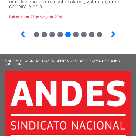
mobilização por reajuste salarial, valorização da
carreira e pela...
Publicado em: 27 de Março de 2026
12
13
14
15
16
17
18
19
SINDICATO NACIONAL DOS DOCENTES DAS INSTITUIÇÕES DE ENSINO
SUPERIOR