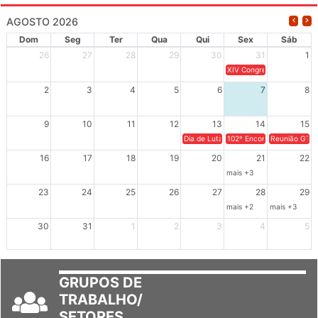
AGOSTO 2026
Dom
Seg
Ter
Qua
Qui
Sex
Sáb
26
27
28
29
30
31
1
XIV Congresso Brasileiro 
2
3
4
5
6
7
8
9
10
11
12
13
14
15
Dia de Luta em Defesa de Cuba e da S
102º Encontro da Regional
Reunião GTPE
16
17
18
19
20
21
22
mais +3
23
24
25
26
27
28
29
mais +2
mais +3
30
31
1
2
3
4
5
GRUPOS DE
TRABALHO/