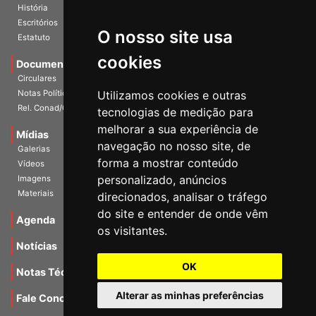
Diretoria Atual
História
O nosso site usa
Escritórios
Estatuto
cookies
Documentos
Circulares
Utilizamos cookies e outras
Notas Políticas
tecnologias de medição para
Rel. Conad/Congresso
melhorar a sua experiência de
navegação no nosso site, de
Mídias
Galerias
forma a mostrar conteúdo
Vídeos
personalizado, anúncios
Imagens
direcionados, analisar o tráfego
Materiais
do site e entender de onde vêm
os visitantes.
Agenda
Notícias
OK
Notas Técnicas
Alterar as minhas preferências
Fale Conocsco