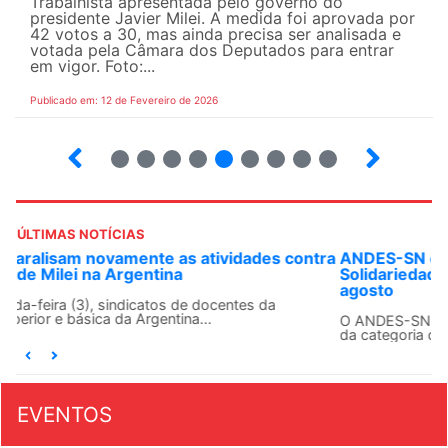
Trabalhista apresentada pelo governo do
presidente Javier Milei. A medida foi aprovada por
42 votos a 30, mas ainda precisa ser analisada e
votada pela Câmara dos Deputados para entrar
em vigor. Foto:...
Publicado em: 12 de Fevereiro de 2026
16
17
18
19
20
21
22
23
24
ÚLTIMAS NOTÍCIAS
ANDES-SN convoca docentes para Dia de
Solidariedade Internacionalista com Cuba em 13 de
agosto
O ANDES-SN conclama suas seções sindicais e o conjunto
da categoria docente a construírem, no dia...
EVENTOS