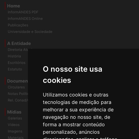
Home
InformANDES PDF
InformANDES Online
Publicações
Universidade e Sociedade
A Entidade
Diretoria Atual
História
O nosso site usa
Escritórios
Estatuto
cookies
Documentos
Circulares
Utilizamos cookies e outras
Notas Políticas
tecnologias de medição para
Rel. Conad/Congresso
melhorar a sua experiência de
navegação no nosso site, de
Mídias
Galerias
forma a mostrar conteúdo
Vídeos
personalizado, anúncios
Imagens