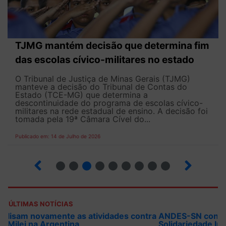
TJMG mantém decisão que determina fim
das escolas cívico-militares no estado
O Tribunal de Justiça de Minas Gerais (TJMG)
manteve a decisão do Tribunal de Contas do
Estado (TCE-MG) que determina a
descontinuidade do programa de escolas cívico-
militares na rede estadual de ensino. A decisão foi
tomada pela 19ª Câmara Cível do...
Publicado em: 14 de Julho de 2026
2
3
4
5
6
7
8
9
ÚLTIMAS NOTÍCIAS
ANDES-SN convoca docentes para Dia de
Solidariedade Internacionalista com Cuba em 13 de