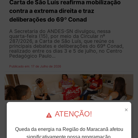
Carta de São Luís reafirma mobilização
contra a extrema direita e traz
deliberações do 69º Conad
A Secretaria do ANDES-SN divulgou, nessa
quarta-feira (15), por meio da Circular nº
287/2026, a Carta de São Luís, que reúne os
principais debates e deliberações do 69º Conad,
realizado entre os dias 3 e 5 de julho, no Centro
Pedagógico Paulo...
Publicado em: 17 de Julho de 2026
ANDES-SN pressiona relator na Câmara
×
por avanços no PL da Negociação
ATENÇÃO!
Coletiva
Queda da energia na Região do Maracanã afetou
Nesta terça-feira (14), representantes de entidades
significativamente nossa programação.