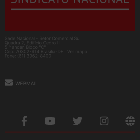
Sede Nacional - Setor Comercial Sul
Quadra 2, Edifício Cedro II
5 º andar, Bloco "C"
Cep: 70302-914 Brasília-DF |
Ver mapa
Fone: (61) 3962-8400
WEBMAIL