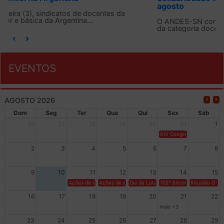
agosto
O ANDES-SN conclama suas seções sindicais e o conjunto
da categoria docente a construírem, no dia...
EVENTOS
AGOSTO 2026
Dom
Seg
Ter
Qua
Qui
Sex
Sáb
26
27
28
29
30
31
1
XIV Congresso Brasileiro 
2
3
4
5
6
7
8
9
10
11
12
13
14
15
Ações de solidariedade a Cuba no Rio Grande do Sul - 100 anos 
Ações de solidariedade a Cuba no Rio Grande do Su
Dia de Luta em Defesa de Cuba e da S
102º Encontro da Regional
Reunião GTPE
16
17
18
19
20
21
22
mais +3