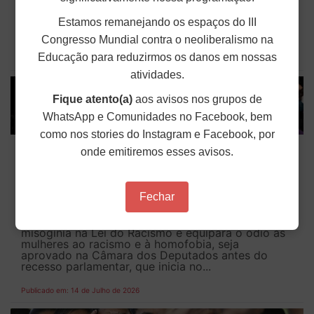
do funcionalismo federal, incluindo do ANDES-SN,
intensificaram a mobilização em Brasília (DF) pela
aprovação do Projeto de Lei 1.893/2026. Maria do
Estamos remanejando os espaços do III
Céu de Lima, 3ª tesoureira, Letícia...
Congresso Mundial contra o neoliberalismo na
Educação para reduzirmos os danos em nossas
Publicado em: 14 de Julho de 2026
atividades.
Fique atento(a)
aos avisos nos grupos de
WhatsApp e Comunidades no Facebook, bem
como nos stories do Instagram e Facebook, por
ANDES-SN defende urgência na
onde emitiremos esses avisos.
aprovação do PL que criminaliza a
misoginia
Fechar
Movimentos feministas e sociais aumentaram a
mobilização para que o PL 896/23, que inclui a
misoginia na Lei do Racismo e equipara o ódio às
mulheres ao racismo e à homofobia, seja
aprovado na Câmara dos Deputados antes do
recesso parlamentar, que inicia no...
Publicado em: 14 de Julho de 2026