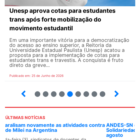
Unesp aprova cotas para estudantes
trans após forte mobilização do
movimento estudantil
Em uma importante vitória para a democratização
do acesso ao ensino superior, a Reitoria da
Universidade Estadual Paulista (Unesp) acatou a
proposta para a implementação de cotas para
estudantes trans e travestis. A conquista é fruto
direto da greve...
Publicado em: 25 de Junho de 2026
2
3
4
5
6
7
8
9
ÚLTIMAS NOTÍCIAS
ANDES-SN convoca docentes para Dia de
Solidariedade Internacionalista com Cuba em 13 de
agosto