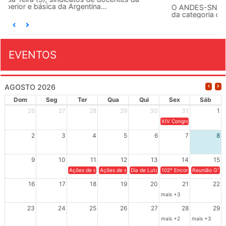
O ANDES-SN conclama suas seções sindicais e o conjunto
da categoria docente a construírem, no dia...
EVENTOS
AGOSTO 2026
Dom
Seg
Ter
Qua
Qui
Sex
Sáb
26
27
28
29
30
31
1
XIV Congresso Brasileiro 
2
3
4
5
6
7
8
9
10
11
12
13
14
15
Ações de solidariedade a Cuba no Rio Grande do Sul - 100 anos 
Ações de solidariedade a Cuba no Rio Grande do Su
Dia de Luta em Defesa de Cuba e da S
102º Encontro da Regional
Reunião GTPE
16
17
18
19
20
21
22
mais +3
23
24
25
26
27
28
29