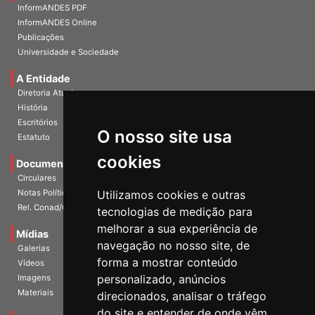
Home
InformANDES PDF
InformANDES Online
Publicações
Universidade e Sociedade
A Entidade
Diretoria Atual
História
O nosso site usa
Escritórios
Estatuto
cookies
Documentos
Circulares
Utilizamos cookies e outras
Notas Políticas
tecnologias de medição para
Rel. Conad/Congresso
melhorar a sua experiência de
navegação no nosso site, de
Mídias
Galerias
forma a mostrar conteúdo
Vídeos
personalizado, anúncios
Imagens
direcionados, analisar o tráfego
Materiais
do site e entender de onde vêm