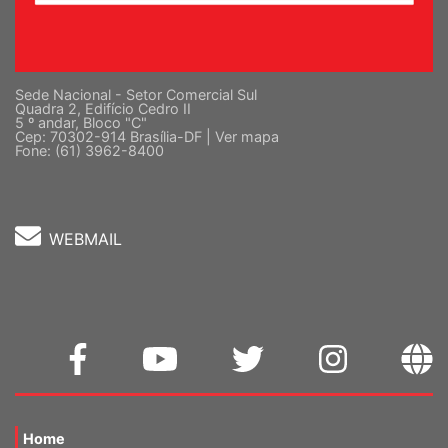
Sede Nacional - Setor Comercial Sul
Quadra 2, Edifício Cedro II
5 º andar, Bloco "C"
Cep: 70302-914 Brasília-DF |
Ver mapa
Fone: (61) 3962-8400
WEBMAIL