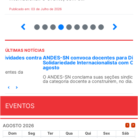
Publicado em: 03 de Julho de 2026
2
3
4
5
6
7
8
9
ÚLTIMAS NOTÍCIAS
ANDES-SN convoca docentes para Dia de
Solidariedade Internacionalista com Cuba em 13 de
agosto
O ANDES-SN conclama suas seções sindicais e o conjunto
da categoria docente a construírem, no dia...
EVENTOS
AGOSTO 2026