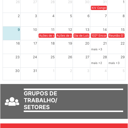
Dom
Seg
Ter
Qua
Qui
Sex
Sáb
26
27
28
29
30
31
1
XIV Congresso Brasileiro 
2
3
4
5
6
7
8
9
10
11
12
13
14
15
Ações de solidariedade a Cuba no Rio Grande do Sul - 100 anos 
Ações de solidariedade a Cuba no Rio Grande do Su
Dia de Luta em Defesa de Cuba e da S
102º Encontro da Regional
Reunião GTPE
16
17
18
19
20
21
22
mais +3
23
24
25
26
27
28
29
mais +2
mais +3
30
31
1
2
3
4
5
GRUPOS DE
TRABALHO/
SETORES