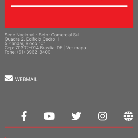
Sede Nacional - Setor Comercial Sul
Quadra 2, Edifício Cedro II
5 º andar, Bloco "C"
Cep: 70302-914 Brasília-DF |
Ver mapa
Fone: (61) 3962-8400
WEBMAIL