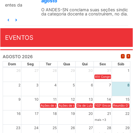
agosto
O ANDES-SN conclama suas seções sindicais e o conjunto
da categoria docente a construírem, no dia...
EVENTOS
AGOSTO 2026
Dom
Seg
Ter
Qua
Qui
Sex
Sáb
26
27
28
29
30
31
1
XIV Congresso Brasileiro 
2
3
4
5
6
7
8
9
10
11
12
13
14
15
Ações de solidariedade a Cuba no Rio Grande do Sul - 100 anos 
Ações de solidariedade a Cuba no Rio Grande do Su
Dia de Luta em Defesa de Cuba e da S
102º Encontro da Regional
Reunião GTPE
16
17
18
19
20
21
22
mais +3
23
24
25
26
27
28
29