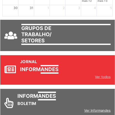
mais +2
mais +3
30
31
1
2
3
4
5
GRUPOS DE
TRABALHO/
SETORES
JORNAL
INFORM
ANDES
Ver todos
INFORM
ANDES
BOLETIM
Ver Informandes