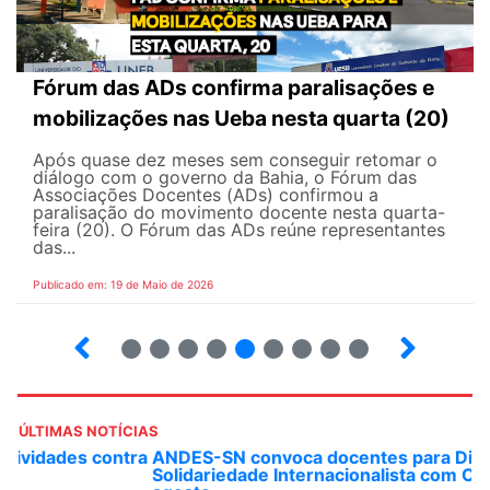
Fórum das ADs confirma paralisações e
mobilizações nas Ueba nesta quarta (20)
Após quase dez meses sem conseguir retomar o
diálogo com o governo da Bahia, o Fórum das
Associações Docentes (ADs) confirmou a
paralisação do movimento docente nesta quarta-
feira (20). O Fórum das ADs reúne representantes
das...
Publicado em: 19 de Maio de 2026
5
6
7
8
9
10
12
13
ÚLTIMAS NOTÍCIAS
ANDES-SN convoca docentes para Dia de
Solidariedade Internacionalista com Cuba em 13 de