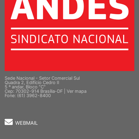
Sede Nacional - Setor Comercial Sul
Quadra 2, Edifício Cedro II
5 º andar, Bloco "C"
Cep: 70302-914 Brasília-DF |
Ver mapa
Fone: (61) 3962-8400
WEBMAIL