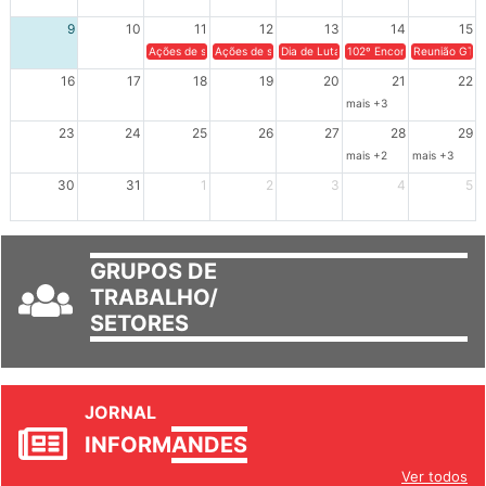
9
10
11
12
13
14
15
Ações de solidariedade a Cuba no Rio Grande do Sul - 100 anos 
Ações de solidariedade a Cuba no Rio Grande do Su
Dia de Luta em Defesa de Cuba e da S
102º Encontro da Regional
Reunião GTPE
16
17
18
19
20
21
22
mais +3
23
24
25
26
27
28
29
mais +2
mais +3
30
31
1
2
3
4
5
GRUPOS DE
TRABALHO/
SETORES
JORNAL
INFORM
ANDES
Ver todos