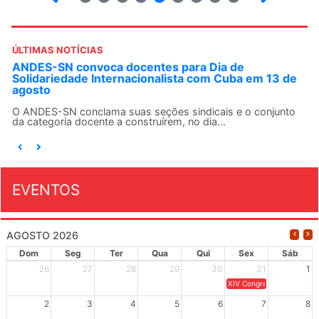
ÚLTIMAS NOTÍCIAS
ANDES-SN convoca docentes para Dia de
Solidariedade Internacionalista com Cuba em 13 de
agosto
O ANDES-SN conclama suas seções sindicais e o conjunto
da categoria docente a construírem, no dia...
EVENTOS
AGOSTO 2026
Dom
Seg
Ter
Qua
Qui
Sex
Sáb
26
27
28
29
30
31
1
XIV Congresso Brasileiro 
2
3
4
5
6
7
8