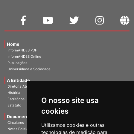
Home
InformANDES PDF
InformANDES Online
Publicações
Universidade e Sociedade
A Entidade
Diretoria Atual
História
O nosso site usa
Escritórios
Estatuto
cookies
Documentos
Circulares
Utilizamos cookies e outras
Notas Políticas
tecnologias de medição para