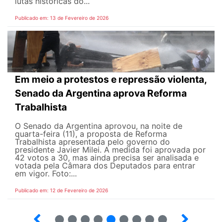
lutas históricas do...
Publicado em: 13 de Fevereiro de 2026
Em meio a protestos e repressão violenta,
Senado da Argentina aprova Reforma
Trabalhista
O Senado da Argentina aprovou, na noite de
quarta-feira (11), a proposta de Reforma
Trabalhista apresentada pelo governo do
presidente Javier Milei. A medida foi aprovada por
42 votos a 30, mas ainda precisa ser analisada e
votada pela Câmara dos Deputados para entrar
em vigor. Foto:...
Publicado em: 12 de Fevereiro de 2026
16
17
18
19
20
21
22
23
24