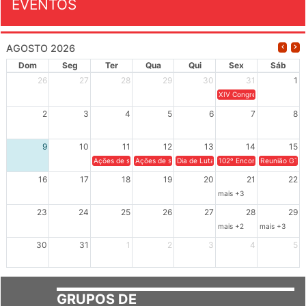
EVENTOS
AGOSTO 2026
Dom
Seg
Ter
Qua
Qui
Sex
Sáb
26
27
28
29
30
31
1
XIV Congresso Brasileiro 
2
3
4
5
6
7
8
9
10
11
12
13
14
15
Ações de solidariedade a Cuba no Rio Grande do Sul - 100 anos 
Ações de solidariedade a Cuba no Rio Grande do Su
Dia de Luta em Defesa de Cuba e da S
102º Encontro da Regional
Reunião GTPE
16
17
18
19
20
21
22
mais +3
23
24
25
26
27
28
29
mais +2
mais +3
30
31
1
2
3
4
5