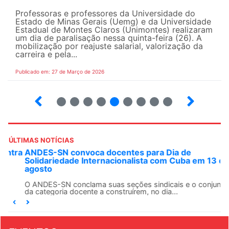
Professoras e professores da Universidade do
Estado de Minas Gerais (Uemg) e da Universidade
Estadual de Montes Claros (Unimontes) realizaram
um dia de paralisação nessa quinta-feira (26). A
mobilização por reajuste salarial, valorização da
carreira e pela...
Publicado em: 27 de Março de 2026
12
13
14
15
16
17
18
19
ÚLTIMAS NOTÍCIAS
ANDES-SN convoca docentes para Dia de
Solidariedade Internacionalista com Cuba em 13 de
agosto
O ANDES-SN conclama suas seções sindicais e o conjunto
da categoria docente a construírem, no dia...