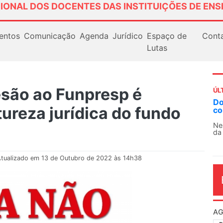
IONAL DOS DOCENTES DAS INSTITUIÇÕES DE ENS
entos
Comunicação
Agenda
Jurídico
Espaço de
Cont
Lutas
são ao Funpresp é
ÚL
AN
ureza jurídica do fundo
So
13
O 
co
dia
tualizado em 13 de Outubro de 2022 às 14h38