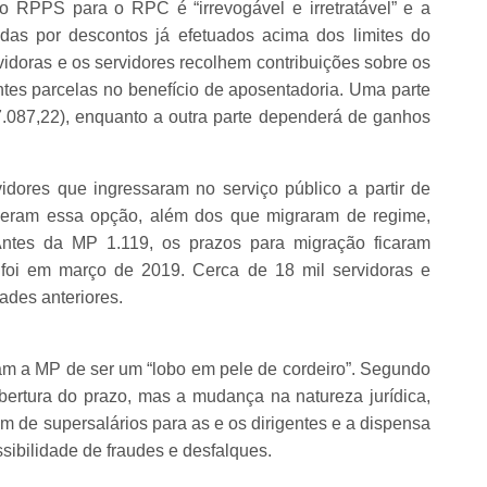
 RPPS para o RPC é “irrevogável e irretratável” e a
idas por descontos já efetuados acima dos limites do
doras e os servidores recolhem contribuições sobre os
rentes parcelas no benefício de aposentadoria. Uma parte
.087,22), enquanto a outra parte dependerá de ganhos
idores que ingressaram no serviço público a partir de
zeram essa opção, além dos que migraram de regime,
Antes da MP 1.119, os prazos para migração ficaram
a foi em março de 2019. Cerca de 18 mil servidoras e
ades anteriores.
m a MP de ser um “lobo em pele de cordeiro”. Segundo
abertura do prazo, mas a mudança na natureza jurídica,
ém de supersalários para as e os dirigentes e a dispensa
sibilidade de fraudes e desfalques.