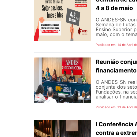
4 a 8 de maio
O ANDES-SN convo
Semana de Lutas d
Ensino Superior p
maio, com o tema “
Publicado em: 14 de Abril d
Reunião conju
financiamento
O ANDES-SN realiz
conjunta dos seto
Fundações, na sed
analisar o financi
Publicado em: 13 de Abril d
I Conferência 
contra a extre