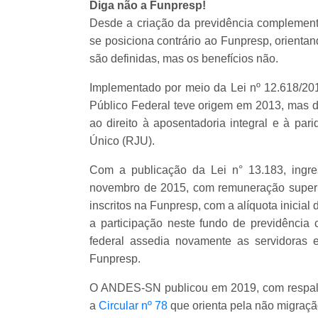
Diga não a Funpresp!
Desde a criação da previdência complement
se posiciona contrário ao Funpresp, orienta
são definidas, mas os benefícios não.
Implementado por meio da Lei nº 12.618/20
Público Federal teve origem em 2013, mas d
ao direito à aposentadoria integral e à par
Único (RJU).
Com a publicação da Lei n° 13.183, ingres
novembro de 2015, com remuneração superi
inscritos na Funpresp, com a alíquota inicial
a participação neste fundo de previdênci
federal assedia novamente as servidoras e
Funpresp.
O ANDES-SN publicou em 2019, com respaldo
a
Circular nº 78
que orienta pela não migraç