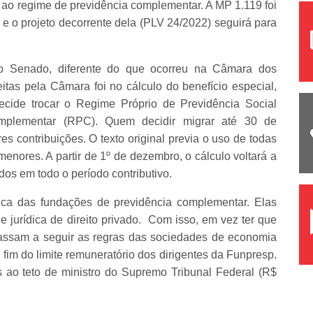
s ao regime de previdência complementar. A MP 1.119 foi
 o projeto decorrente dela (PLV 24/2022) seguirá para
no Senado, diferente do que ocorreu na Câmara dos
tas pela Câmara foi no cálculo do benefício especial,
de trocar o Regime Próprio de Previdência Social
plementar (RPC). Quem decidir migrar até 30 de
s contribuições. O texto original previa o uso de todas
menores. A partir de 1º de dezembro, o cálculo voltará a
dos em todo o período contributivo.
ica das fundações de previdência complementar. Elas
 jurídica de direito privado. Com isso, em vez ter que
passam a seguir as regras das sociedades de economia
fim do limite remuneratório dos dirigentes da Funpresp.
s ao teto de ministro do Supremo Tribunal Federal (R$