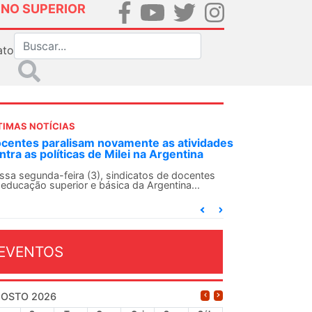
INO SUPERIOR
ato
TIMAS NOTÍCIAS
DES-SN convoca docentes para Dia de
lidariedade Internacionalista com Cuba em
 de agosto
ANDES-SN conclama suas seções sindicais e o
njunto da categoria docente a construírem, no
...
EVENTOS