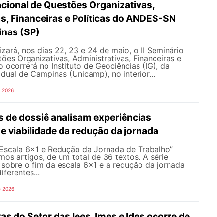
acional de Questões Organizativas,
s, Financeiras e Políticas do ANDES-SN
nas (SP)
ará, nos dias 22, 23 e 24 de maio, o II Seminário
ões Organizativas, Administrativas, Financeiras e
o ocorrerá no Instituto de Geociências (IG), da
dual de Campinas (Unicamp), no interior...
e 2026
s de dossiê analisam experiências
 e viabilidade da redução da jornada
 Escala 6×1 e Redução da Jornada de Trabalho”
imos artigos, de um total de 36 textos. A série
sobre o fim da escala 6x1 e a redução da jornada
iferentes...
e 2026
s do Setor das Iees, Imes e Ides ocorre de