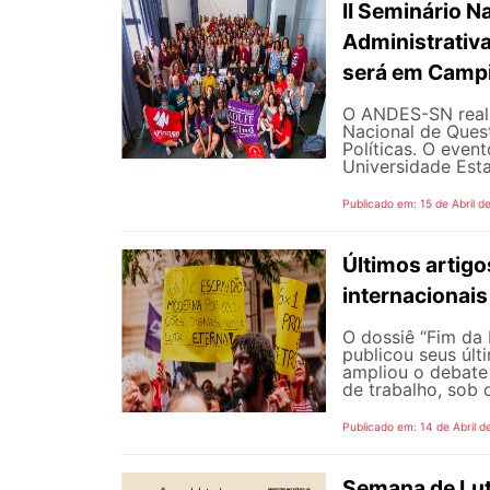
II Seminário N
Administrativa
será em Campi
O ANDES-SN realiz
Nacional de Quest
Políticas. O event
Universidade Esta
Publicado em: 15 de Abril d
Últimos artigo
internacionais
O dossiê “Fim da
publicou seus últ
ampliou o debate 
de trabalho, sob d
Publicado em: 14 de Abril d
Semana de Luta