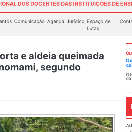
IONAL DOS DOCENTES DAS INSTITUIÇÕES DE ENS
entos
Comunicação
Agenda
Jurídico
Espaço de
Cont
Lutas
orta e aldeia queimada
ÚL
AN
Yanomami, segundo
So
13
O 
co
dia