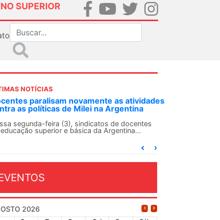
INO SUPERIOR
ato
TIMAS NOTÍCIAS
DES-SN convoca docentes para Dia de
lidariedade Internacionalista com Cuba em
 de agosto
ANDES-SN conclama suas seções sindicais e o
njunto da categoria docente a construírem, no
...
EVENTOS