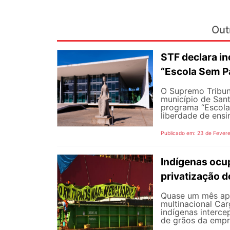
Out
STF declara inc
“Escola Sem P
O Supremo Tribuna
município de Sant
programa “Escola
liberdade de ensi
Publicado em: 23 de Fevere
Indígenas ocup
privatização d
Quase um mês apó
multinacional Car
indígenas interce
de grãos da empre