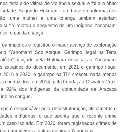
 teria sido vítima de violência sexual e foi a o óbito
unidade. Segundo Hekurari, com base em informações
gião, uma mulher e uma criança também estariam
ndisi-YY relatou o sequestro de um indígena Yanomami
ser o pai da criança.
 garimpeiros e registrou o maior avanço de exploração
tório “Yanomami Sob Ataque: Garimpo ilegal na Terra
atê-lo”, lançado pela Hutukara Associação Yanomami
s extraídos do documento, em 2021 o garimpo ilegal
2016 a 2020, o garimpo na TIY cresceu nada menos
dos conduzidos, em 2014, pela Fundação Oswaldo Cruz,
que 92% dos indígenas da comunidade de Aracaça
úrio no sangue.
o é responsável pela desestruturação, aliciamento e
ades indígenas, o que aponta que o recente crime
m caso isolado. Em 2020, foram registrados crimes de
s por garimpeiros a outras meninas Yanomami.