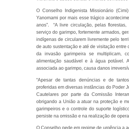
O Conselho Indigenista Missionário (Cimi
Yanomami por mais esse trágico acontecime
anos”. “A livre circulação, pelas floresta
serviço do garimpo, fortemente armados, ge
indígenas de circularem livremente pelo terr
de auto sustentação e até de visitação entr
da invasão garimpeira se multiplicam,
alimentação saudável e à água potável. 
associada ao garimpo, causa danos irreversív
“Apesar de tantas denúncias e de tantos
proferidas em diversas instâncias do Poder 
Cautelares por parte da Comissão Intera
obrigando a União a atuar na proteção e mo
garimpeiros e o controle do suporte logístic
persiste na omissão e na realização de opera
O Conselho pede em regime de urgência a 