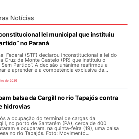
ras Notícias
onstitucional lei municipal que instituiu
artido” no Paraná
l Federal (STF) declarou inconstitucional a lei do
a Cruz de Monte Castelo (PR) que instituiu o
 Sem Partido”. A decisão unânime reafirmou a
nar e aprender e a competência exclusiva da...
iro de 2026
am balsa da Cargill no rio Tapajós contra
e hidrovias
s a ocupação do terminal de cargas da
gill, no porto de Santarém (PA), cerca de 400
ptaram e ocuparam, na quinta-feira (19), uma balsa
sa no rio Tapajós. Foto: Movimento...