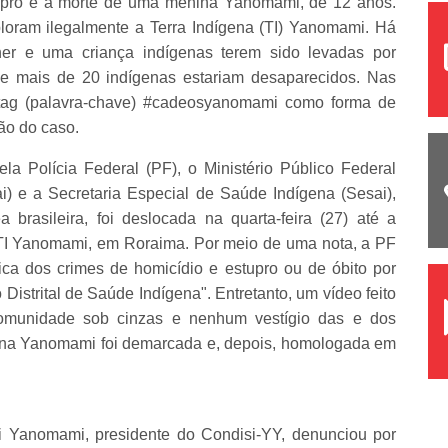
tupro e a morte de uma menina Yanomami, de 12 anos.
ploram ilegalmente a Terra Indígena (TI) Yanomami. Há
er e uma criança indígenas terem sido levadas por
a e mais de 20 indígenas estariam desaparecidos. Nas
shtag (palavra-chave) #cadeosyanomami como forma de
ção do caso.
a Polícia Federal (PF), o Ministério Público Federal
) e a Secretaria Especial de Saúde Indígena (Sesai),
brasileira, foi deslocada na quarta-feira (27) até a
TI Yanomami, em Roraima. Por meio de uma nota, a PF
tica dos crimes de homicídio e estupro ou de óbito por
istrital de Saúde Indígena". Entretanto, um vídeo feito
comunidade sob cinzas e nenhum vestígio das e dos
ígena Yanomami foi demarcada e, depois, homologada em
ri Yanomami, presidente do Condisi-YY, denunciou por