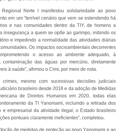
) Regional Norte I manifestou solidariedade ao povo
nto em um “terrível cenário que vem se estendendo há
s, rios e nas comunidades dentro da TIY, de homens a
ra insegurança a quem se opõe ao garimpo, inibindo os
itório e impedindo a normalidade das atividades diárias
e comunidades. Os impactos socioambientais decorrentes
 comprometendo o acesso ao ambiente adequado, à
A contaminação das águas por mercúrio, diretamente
eis à saúde”, afirmou o Cimi, por meio de nota.
 crimes, mesmo com sucessivas decisões judiciais
Judiciário brasileiro desde 2018 e da adoção de Medidas
mericana de Direitos Humanos em 2020, todas elas
nitoramento da TI Yanomami, incluindo a retirada dos
o e empresarial da atividade ilegal, o Estado brasileiro
ções pontuais claramente ineficientes”, completou.
adoção de medidas de proteção ao povo Yanomami e ao