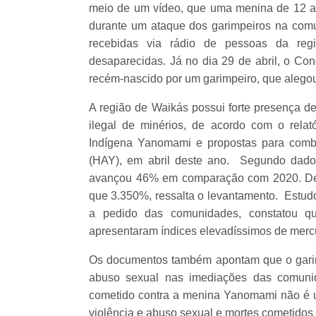
meio de um vídeo, que uma menina de 12 anos
durante um ataque dos garimpeiros na com
recebidas via rádio de pessoas da re
desaparecidas. Já no dia 29 de abril, o Co
recém-nascido por um garimpeiro, que alegou 
A região de Waikás possui forte presença de
ilegal de minérios, de acordo com o rela
Indígena Yanomami e propostas para comb
(HAY), em abril deste ano. Segundo dado
avançou 46% em comparação com 2020. De 
que 3.350%, ressalta o levantamento. Estu
a pedido das comunidades, constatou 
apresentaram índices elevadíssimos de merc
Os documentos também apontam que o garimp
abuso sexual nas imediações das comunid
cometido contra a menina Yanomami não é u
violência e abuso sexual e mortes cometido