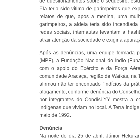
de questionamentos sobre o sequestro, es
Ela teria sido vítima de garimpeiros que ex
relatos de que, após a menina, uma mulh
garimpeiros, a aldeia teria sido incendiad
redes sociais, internautas levantam a ha
atrair atenção da sociedade e exigir a apura
Após as denúncias, uma equipe formada pel
(MPF), a Fundação Nacional do Índio (Funai
com o apoio do Exército e da Força Aérea 
comunidade Aracaçá, região de Waikás, na 
afirmou não ter encontrado “indícios da prá
afogamento, conforme denúncia do Conselho D
por integrantes do Condisi-YY mostra a 
indígenas que viviam no local. A Terra Ind
maio de 1992.
Denúncia
Na noite do dia 25 de abril, Júnior Hekura