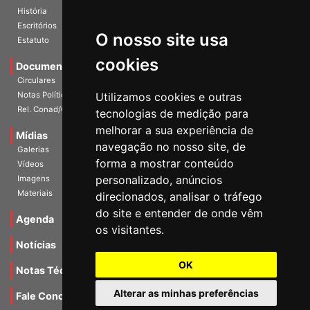
Diretoria Atual
História
O nosso site usa
Escritórios
Estatuto
cookies
Documentos
Circulares
Utilizamos cookies e outras
Notas Políticas
tecnologias de medição para
Rel. Conad/Congresso
melhorar a sua experiência de
navegação no nosso site, de
Mídias
Galerias
forma a mostrar conteúdo
Vídeos
personalizado, anúncios
Imagens
direcionados, analisar o tráfego
Materiais
do site e entender de onde vêm
os visitantes.
Agenda
Notícias
OK
Notas Técnicas
Alterar as minhas preferências
Fale Conocsco