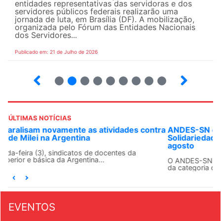
entidades representativas das servidoras e dos
servidores públicos federais realizarão uma
jornada de luta, em Brasília (DF). A mobilização,
organizada pelo Fórum das Entidades Nacionais
dos Servidores...
Publicado em: 21 de Julho de 2026
2
3
4
5
6
7
8
9
ÚLTIMAS NOTÍCIAS
ANDES-SN convoca docentes para Dia de
Solidariedade Internacionalista com Cuba em 13 de
agosto
O ANDES-SN conclama suas seções sindicais e o conjunto
da categoria docente a construírem, no dia...
EVENTOS