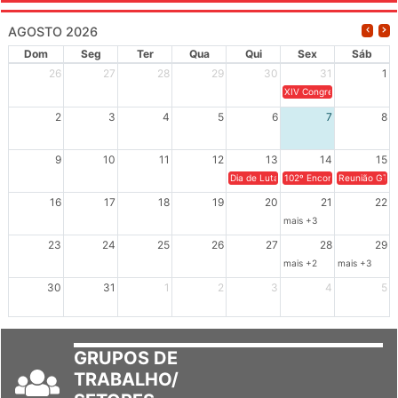
AGOSTO 2026
Dom
Seg
Ter
Qua
Qui
Sex
Sáb
26
27
28
29
30
31
1
XIV Congresso Brasileiro 
2
3
4
5
6
7
8
9
10
11
12
13
14
15
Dia de Luta em Defesa de Cuba e da S
102º Encontro da Regional
Reunião GTPE
16
17
18
19
20
21
22
mais +3
23
24
25
26
27
28
29
mais +2
mais +3
30
31
1
2
3
4
5
GRUPOS DE
TRABALHO/