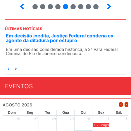
5
6
7
8
9
10
12
13
ÚLTIMAS NOTÍCIAS
Em decisão inédita, Justiça Federal condena ex-
agente da ditadura por estupro
Em uma decisão considerada histórica, a 2ª Vara Federal
Criminal do Rio de Janeiro condenou o...
EVENTOS
AGOSTO 2026
Dom
Seg
Ter
Qua
Qui
Sex
Sáb
26
27
28
29
30
31
1
XIV Congresso Brasileiro 
2
3
4
5
6
7
8