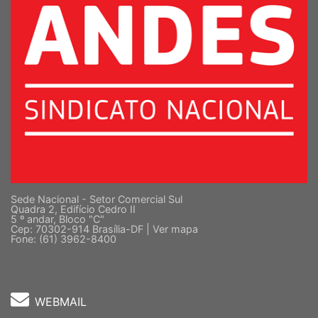
Sede Nacional - Setor Comercial Sul
Quadra 2, Edifício Cedro II
5 º andar, Bloco "C"
Cep: 70302-914 Brasília-DF |
Ver mapa
Fone: (61) 3962-8400
WEBMAIL